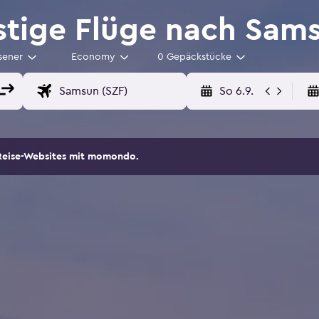
tige Flüge nach Sam
sener
Economy
0 Gepäckstücke
So 6.9.
Reise-Websites mit momondo.