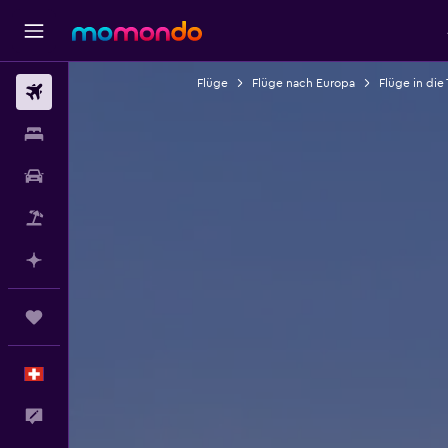
Flüge
Flüge nach Europa
Flüge in die 
Flüge
Unterkünfte
Mietwagen
Pauschalreisen
Mit KI planen
Trips
Deutsch
Dein Feedback an uns