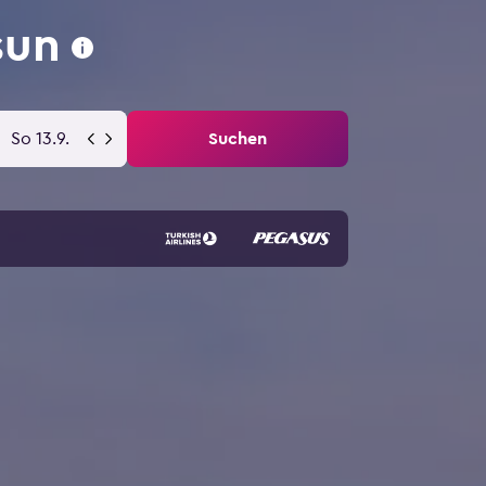
sun
So 13.9.
Suchen