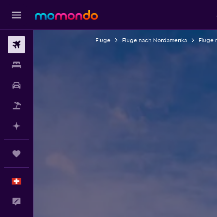
Flüge
Flüge nach Nordamerika
Flüge 
Flüge
Unterkünfte
Mietwagen
Pauschalreisen
Mit KI planen
Trips
Deutsch
Dein Feedback an uns