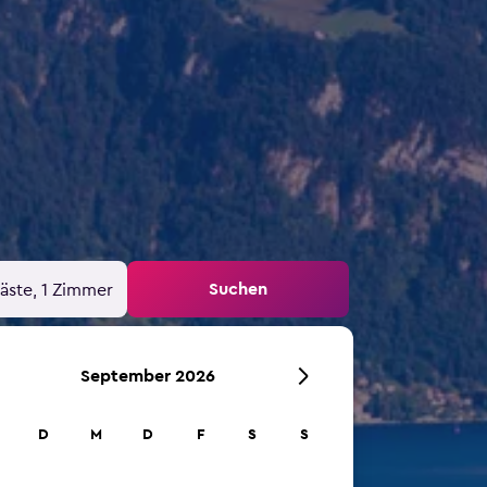
Suchen
äste, 1 Zimmer
September 2026
D
M
D
F
S
S