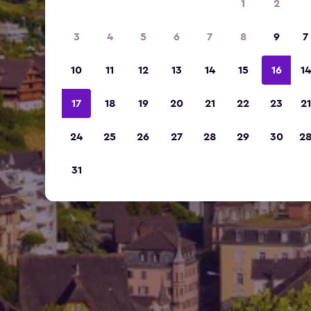
1
2
3
4
5
6
7
8
9
7
10
11
12
13
14
15
16
14
17
18
19
20
21
22
23
21
24
25
26
27
28
29
30
2
31