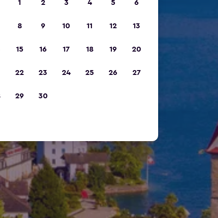
1
2
3
4
5
6
8
9
10
11
12
13
15
16
17
18
19
20
22
23
24
25
26
27
8
29
30