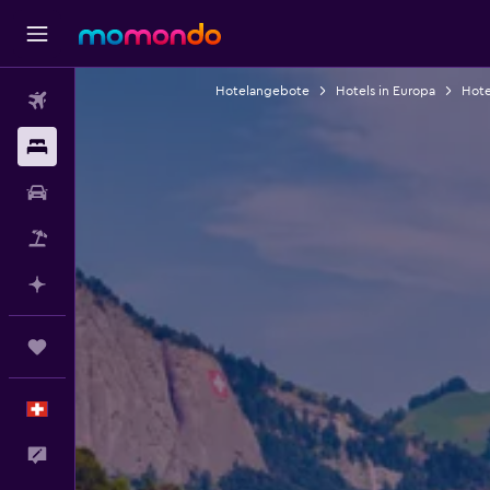
Hotelangebote
Hotels in Europa
Hote
Flüge
Unterkünfte
Mietwagen
Pauschalreisen
Mit KI planen
Trips
Deutsch
Dein Feedback an uns