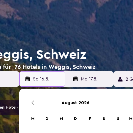
eggis, Schweiz
 für 76 Hotels in Weggis, Schweiz
So 16.8.
-
Mo 17.8.
2 G
August 2026
en Hotel- und Unterkunftsoptionen.
M
D
M
D
F
S
S
M