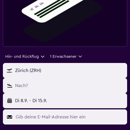
Hin- und Rückflug
1 Erwachsener
Zürich (ZRH)
Nach?
Di 8.9.
-
Di 15.9.