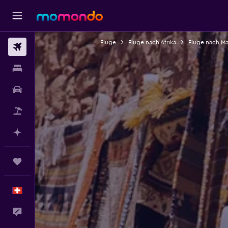
Flüge
Flüge nach Afrika
Flüge nach M
Flüge
Unterkünfte
Mietwagen
Pauschalreisen
Mit KI planen
Trips
Deutsch
Dein Feedback an uns