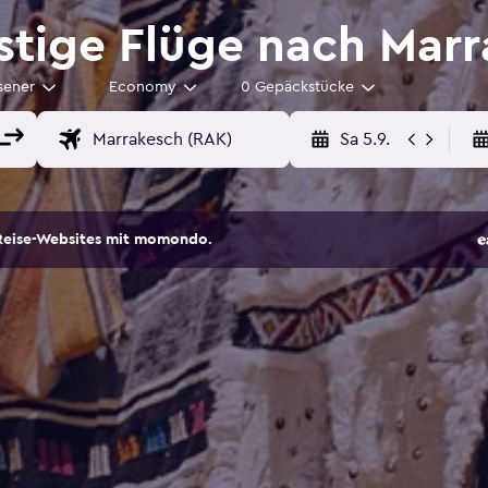
tige Flüge nach Marr
sener
Economy
0 Gepäckstücke
Sa 5.9.
Reise-Websites mit momondo.