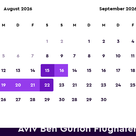
August 2026
September 202
M
D
F
S
S
M
D
M
D
F
In der Kategorie „Europas beste Reise-App“ 
Sieger 2023 gekürt
1
2
1
2
3
4
5
6
7
8
9
7
8
9
10
11
12
13
14
15
16
14
15
16
17
18
19
20
21
22
23
21
22
23
24
25
26
27
28
29
30
28
29
30
twagen von Dollar in der Nähe
Aviv Ben Gurion Flughafe