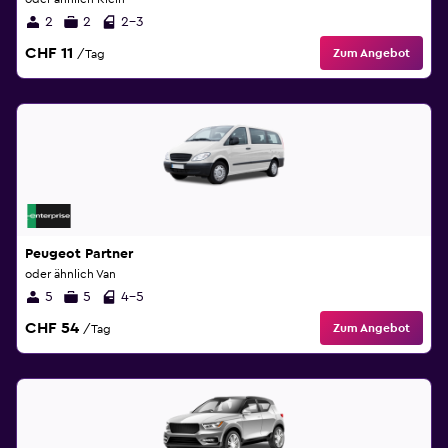
2
2
2-3
CHF 11
Zum Angebot
/Tag
Peugeot Partner
oder ähnlich Van
5
5
4-5
CHF 54
Zum Angebot
/Tag