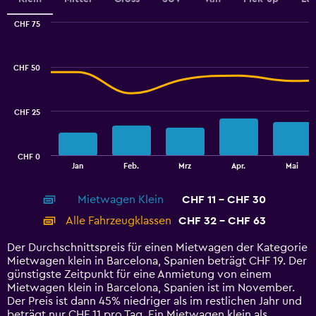
0
to
CHF 75
4.5.
Combination
Chart
graphic.
chart
with
CHF 50
2
data
series.
CHF 25
The
chart
has
CHF 0
1
End
Jan
Feb.
Mrz
Apr.
Mai
of
X
interactive
axis
chart
Mietwagen Klein
CHF 11 - CHF 30
displaying
categories.
Alle Fahrzeugklassen
CHF 32 - CHF 63
Range:
14
Der Durchschnittspreis für einen Mietwagen der Kategorie
categories.
Mietwagen klein in Barcelona, Spanien beträgt CHF 19. Der
The
günstigste Zeitpunkt für eine Anmietung von einem
chart
Mietwagen klein in Barcelona, Spanien ist im November.
has
Der Preis ist dann 45% niedriger als im restlichen Jahr und
1
beträgt nur CHF 11 pro Tag. Ein Mietwagen klein als