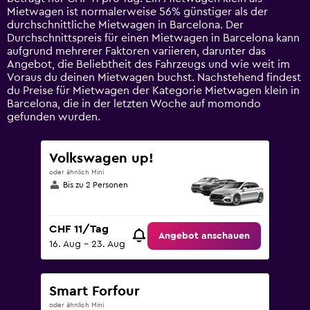
Y
Mietwagen ist normalerweise 56% günstiger als der
axis
durchschnittliche Mietwagen in Barcelona. Der
displaying
Durchschnittspreis für einen Mietwagen in Barcelona kann
values.
aufgrund mehrerer Faktoren variieren, darunter das
Range:
Angebot, die Beliebtheit des Fahrzeugs und wie weit im
0
Voraus du deinen Mietwagen buchst. Nachstehend findest
to
du Preise für Mietwagen der Kategorie Mietwagen klein in
75.
Barcelona, die in der letzten Woche auf momondo
gefunden wurden.
Volkswagen up!
oder ähnlich Mini
Bis zu 2 Personen
CHF 11/Tag
Angebot anschauen
16. Aug – 23. Aug
Smart Forfour
oder ähnlich Mini