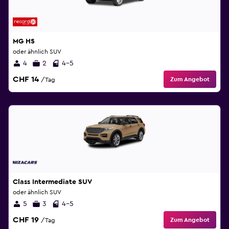
MG HS
oder ähnlich SUV
4
2
4-5
CHF 14
Zum Angebot
/Tag
Class Intermediate SUV
oder ähnlich SUV
5
3
4-5
CHF 19
Zum Angebot
/Tag