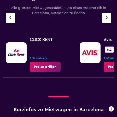
Alle grossen Mietwagenanbieter, um einen Autoverleih in
Barcelona, Katalonien zu finden
CLICK RENT
Avis
6.2
1 Bewer
4 Standorte
Preise prüfen
Preis
Kurzinfos zu Mietwagen in Barcelona