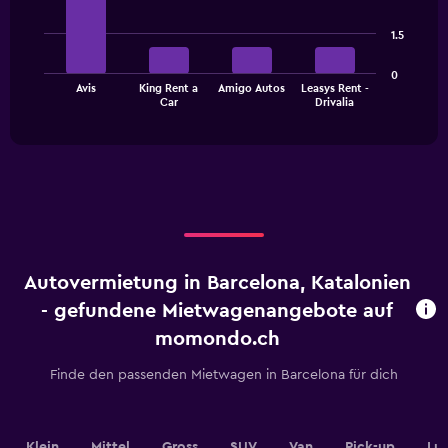
has
with
1
4
1.5
bars.
Y
axis
The
displaying
0
Avis
King Rent a
Amigo Autos
Leasys Rent -
chart
values.
End
Car
Drivalia
of
has
Range:
interactive
1
0
chart
X
to
axis
24.
displaying
categories.
Range:
4
categories.
Autovermietung in Barcelona, Katalonien
The
chart
- gefundene Mietwagenangebote auf
has
momondo.ch
1
Y
Finde den passenden Mietwagen in Barcelona für dich
axis
displaying
values.
Range:
Klein
Mittel
Gross
SUV
Van
Pick-up
Lu