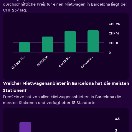
durchschnittliche Preis für einen Mietwagen in Barcelona liegt bei
CHF 23/Tag.
CHF 24
Bar
Chart
graphic.
CHF 16
chart
with
4
CHF 8
bars.
0
DRIVALIA
Goldcar R…
CLICK R…
Autounio…
The
chart
End
of
has
interactive
1
chart
X
Welcher Mietwagenanbieter in Barcelona hat die meisten
axis
Stationen?
displaying
Free2Move hat von allen Mietwagenanbietern in Barcelona die
categories.
meisten Stationen und verfügt über 15 Standorte.
Range:
4
categories.
4.5
The
Bar
Chart
chart
graphic.
chart
3