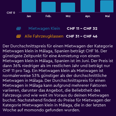
chart
has
CHF 0
1
End
Jan
Feb.
Mrz
Apr.
Mai
of
X
interactive
axis
chart
Mietwagen Klein
CHF 11 - CHF 32
displaying
categories.
Alle Fahrzeugklassen
CHF 31 - CHF 46
Range:
14
Der Durchschnittspreis für einen Mietwagen der Kategorie
categories.
Mietwagen klein in Málaga, Spanien beträgt CHF 16. Der
The
günstigste Zeitpunkt für eine Anmietung von einem
chart
Mietwagen klein in Málaga, Spanien ist im Juni. Der Preis ist
has
dann 36% niedriger als im restlichen Jahr und beträgt nur
1
CHF 11 pro Tag. Ein Mietwagen klein als Mietwagen ist
Y
normalerweise 53% günstiger als der durchschnittliche
axis
Mietwagen in Málaga. Der Durchschnittspreis für einen
displaying
Mietwagen in Málaga kann aufgrund mehrerer Faktoren
values.
variieren, darunter das Angebot, die Beliebtheit des
Range:
Fahrzeugs und wie weit im Voraus du deinen Mietwagen
0
buchst. Nachstehend findest du Preise für Mietwagen der
to
Kategorie Mietwagen klein in Málaga, die in der letzten
60.
Woche auf momondo gefunden wurden.