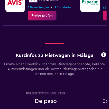
•
3 Bewertungen
2 Standorte
1 St
Preise prüfen
P
Kurzinfos zu Mietwagen in Málaga
Erhalte einen Überblick über tolle Mietwagenangebote, beliebte
Autovermietungen und die besten Mietwagenkategorien für
deinen Besuch in Málaga
BELIEBTESTER ANBIETER
Delpaso
Ec