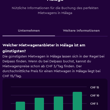
Nützliche Informationen für die Buchung des perfekten
Mietwagens in Málaga
Unternehmen
Weitere Informationen
Welcher Mietwagenanbieter in Málaga ist am
günstigsten?
Die günstigsten Mietwagen in Málaga lassen sich in der Regel bei
Delpaso finden. Wenn du bei Delpaso buchst, kannst du
Mietwagenpreise schon ab CHF 3/Tag finden. Der
durchschnittliche Preis für einen Mietwagen in Málaga liegt bei
CHF 15/Tag.
CHF 15
Bar
Chart
graphic.
chart
CHF 10
with
4
CHF 5
bars.