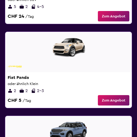
5
2
4-5
CHF 24
Zum Angebot
/Tag
Fiat Panda
oder ähnlich Klein
2
2
2-3
CHF 5
Zum Angebot
/Tag