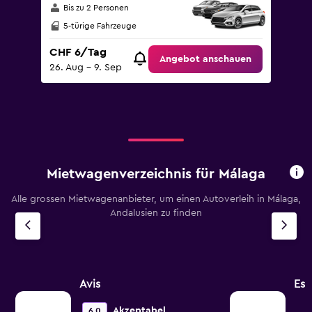
Bis zu 2 Personen
5-türige Fahrzeuge
CHF 6/Tag
Angebot anschauen
26. Aug – 9. Sep
Mietwagenverzeichnis für Málaga
Alle grossen Mietwagenanbieter, um einen Autoverleih in Málaga,
Andalusien zu finden
Avis
Esp
Akzeptabel
6.0