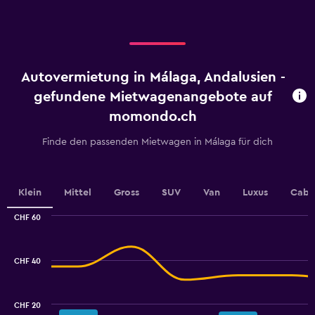
displaying
categories.
Range:
4
categories.
Autovermietung in Málaga, Andalusien -
The
chart
gefundene Mietwagenangebote auf
has
momondo.ch
1
Y
Finde den passenden Mietwagen in Málaga für dich
axis
displaying
values.
Range:
Klein
Mittel
Gross
SUV
Van
Luxus
Cabr
0
to
CHF 60
2.4.
Combination
Chart
graphic.
chart
with
CHF 40
2
data
series.
CHF 20
The