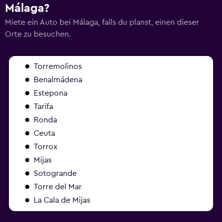
Málaga?
Miete ein Auto bei Málaga, falls du planst, einen dieser
Orte zu besuchen.
Torremolinos
Benalmádena
Estepona
Tarifa
Ronda
Ceuta
Torrox
Mijas
Sotogrande
Torre del Mar
La Cala de Mijas