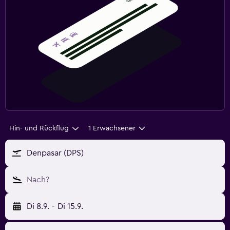
Hin- und Rückflug
1 Erwachsener
Denpasar (DPS)
Nach?
Di 8.9.
-
Di 15.9.