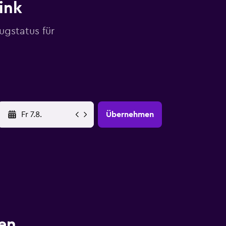
link
ugstatus für
YYYY-MM-DD
Übernehmen
en