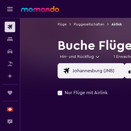
Flüge
Fluggesellschaften
Airlink
Flüge
Unterkünfte
Buche Flüge 
Mietwagen
Hin- und Rückflug
1 Erwach
Pauschalreisen
Mit KI planen
Nur Flüge mit Airlink
Trips
Deutsch
Dein Feedback an uns