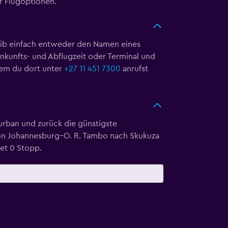
r Flugoptionen.
Gib einfach entweder den Namen eines
nkunfts- und Abflugzeit oder Terminal und
dem du dort unter
+27 11 451 7300
anrufst
urban und zurück die günstigste
n Von Johannesburg–O. R. Tambo nach Skukuza
tet 0 Stopp.