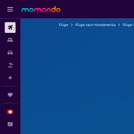
Flüge
Flüge nach Nordamerika
Flüge 
Flüge
Unterkünfte
Mietwagen
Pauschalreisen
Mit KI planen
Trips
Deutsch
Dein Feedback an uns