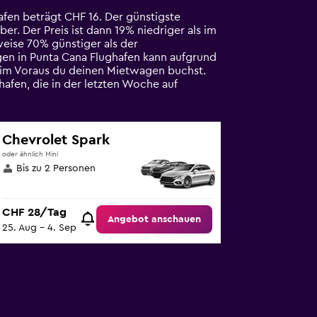
fen beträgt CHF 16. Der günstigste
r. Der Preis ist dann 19% niedriger als im
weise 70% günstiger als der
gen in Punta Cana Flughafen kann aufgrund
t im Voraus du deinen Mietwagen buchst.
afen, die in der letzten Woche auf
Chevrolet Spark
oder ähnlich Mini
Bis zu 2 Personen
CHF 28/Tag
Angebot anschauen
25. Aug – 4. Sep