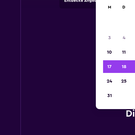
Entdecke Angebote von Autovermi
M
D
3
4
10
11
17
18
24
25
31
D