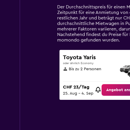
Range:
14
Der Durchschnittspreis für einen 
categories.
Zeitpunkt für eine Anmietung von e
The
restlichen Jahr und beträgt nur CH
chart
durchschnittliche Mietwagen in Pu
has
mehrerer Faktoren variieren, daru
1
Nachstehend findest du Preise für
Y
momondo gefunden wurden.
axis
displaying
values.
Toyota Yaris
Range:
oder ähnlich Economy
0
Bis zu 2 Personen
to
75.
CHF 23/Tag
Angebot an
25. Aug – 4. Sep