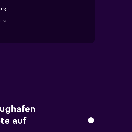
F 16
F 14
lughafen
te auf