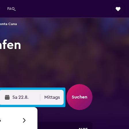
y
FAQ
Punta Cana
afen
Suchen
Sa 22.8.
Mittags
6