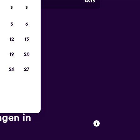
S
S
5
6
zum
12
13
19
20
26
27
agen in