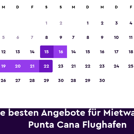
etungen an über 70.000 Standorten mit momondo.
M
D
F
S
S
M
D
M
D
F
1
2
1
2
3
4
In der Kategorie „Europas beste Reise-App“ 
5
6
7
8
9
7
8
9
10
11
Sieger 2023 gekürt
12
13
14
15
16
14
15
16
17
18
19
20
21
22
23
21
22
23
24
25
26
27
28
29
30
28
29
30
ie besten Angebote für Mietw
Punta Cana Flughafen