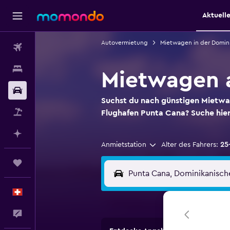
Aktuell
Autovermietung
Mietwagen in der Domin
Flüge
Unterkünfte
Mietwagen 
Mietwagen
Suchst du nach günstigen Miet
Pauschalreisen
Flughafen Punta Cana? Suche hi
Mit KI planen
Anmietstation
Alter des Fahrers:
25
Trips
Deutsch
Dein Feedback an uns