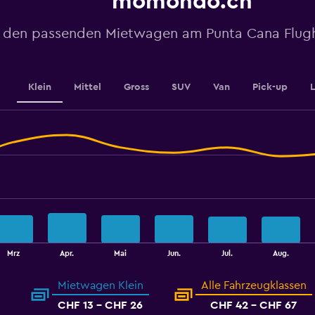
momondo.ch
axis
displaying
values.
 den passenden Mietwagen am Punta Cana Flugh
Range:
14.4
to
18.
Klein
Mittel
Gross
SUV
Van
Pick-up
Mrz
Apr.
Mai
Jun.
Jul.
Aug.
Mietwagen Klein
Alle Fahrzeugklassen
CHF 13 - CHF 26
CHF 42 - CHF 67