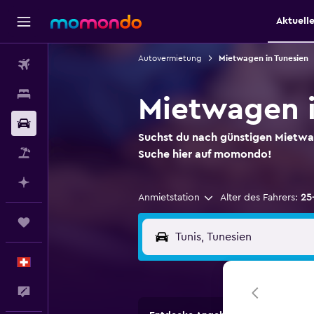
Aktuell
Autovermietung
Mietwagen in Tunesien
Flüge
Unterkünfte
Mietwagen i
Mietwagen
Suchst du nach günstigen Mietwa
Pauschalreisen
Suche hier auf momondo!
Mit KI planen
Anmietstation
Alter des Fahrers:
25
Trips
Deutsch
Dein Feedback an uns