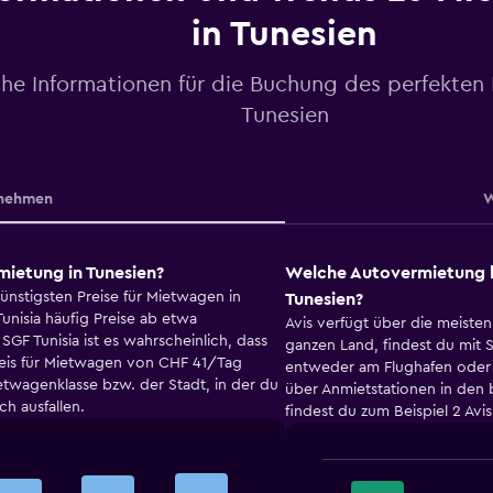
in Tunesien
che Informationen für die Buchung des perfekten
Tunesien
nehmen
W
mietung in Tunesien?
Welche Autovermietung h
günstigsten Preise für Mietwagen in
Tunesien?
unisia häufig Preise ab etwa
Avis verfügt über die meisten
GF Tunisia ist es wahrscheinlich, dass
ganzen Land, findest du mit S
reis für Mietwagen von CHF 41/Tag
entweder am Flughafen oder i
ietwagenklasse bzw. der Stadt, in der du
über Anmietstationen in den b
h ausfallen.
findest du zum Beispiel 2 Avi
Bar
Chart