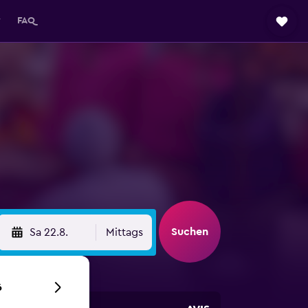
y
FAQ
Suchen
Sa 22.8.
Mittags
6