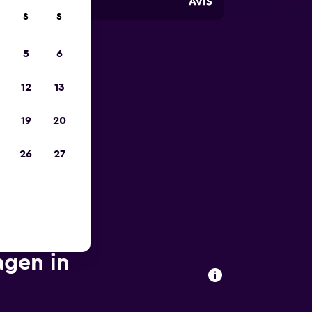
S
S
5
6
zum
12
13
19
20
26
27
agen in