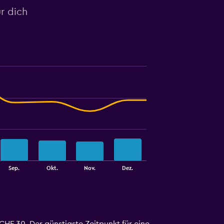
r dich
Sep.
Okt.
Nov.
Dez.