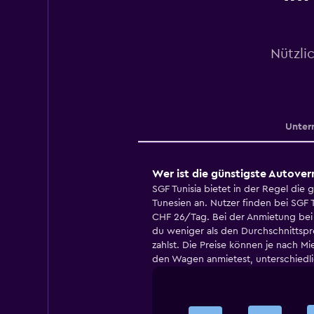
Nützli
Unter
Wer ist die günstigste Autover
SGF Tunisia bietet in der Regel die 
Tunesien an. Nutzer finden bei SGF T
CHF 26/Tag. Bei der Anmietung bei S
du weniger als den Durchschnittsp
zahlst. Die Preise können je nach M
den Wagen anmietest, unterschiedlic
Bar
Chart