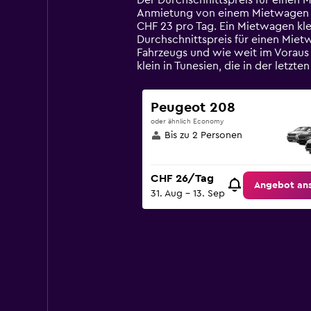
Der Durchschnittspreis für einen 
categories.
Anmietung von einem Mietwagen klei
The
CHF 23 pro Tag. Ein Mietwagen kle
chart
Durchschnittspreis für einen Miet
has
Fahrzeugs und wie weit im Voraus
1
klein in Tunesien, die in der le
Y
axis
displaying
Peugeot 208
values.
oder ähnlich Economy
Range:
Bis zu 2 Personen
0
to
120.
CHF 26/Tag
Angebot an
31. Aug – 13. Sep