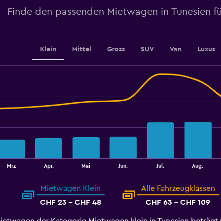
Range:
Finde den passenden Mietwagen in Tunesien fü
0
to
15.
Klein
Mittel
Gross
SUV
Van
Luxus
Mrz
Apr.
Mai
Jun.
Jul.
Aug.
Mietwagen Klein
Alle Fahrzeugklassen
CHF 23 - CHF 48
CHF 63 - CHF 109