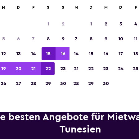
etungen an über 70.000 Standorten mit momondo.
M
D
F
S
S
M
D
M
D
F
1
2
1
2
3
4
In der Kategorie „Europas beste Reise-App“ 
5
6
7
8
9
7
8
9
10
11
Sieger 2023 gekürt
12
13
14
15
16
14
15
16
17
18
19
20
21
22
23
21
22
23
24
25
26
27
28
29
30
28
29
30
ie besten Angebote für Mietw
Tunesien