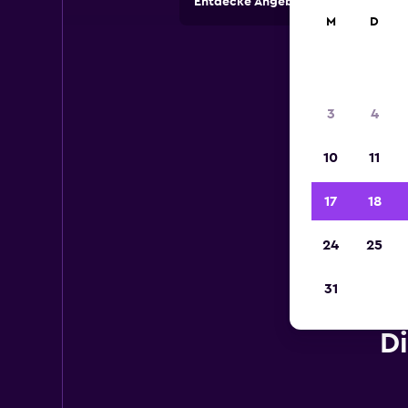
Entdecke Angebote von Autovermi
M
D
3
4
10
11
17
18
24
25
31
D