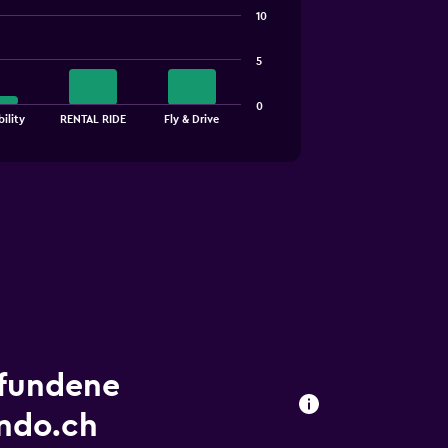
10
5
0
ility
RENTAL RIDE
Fly & Drive
efundene
ndo.ch