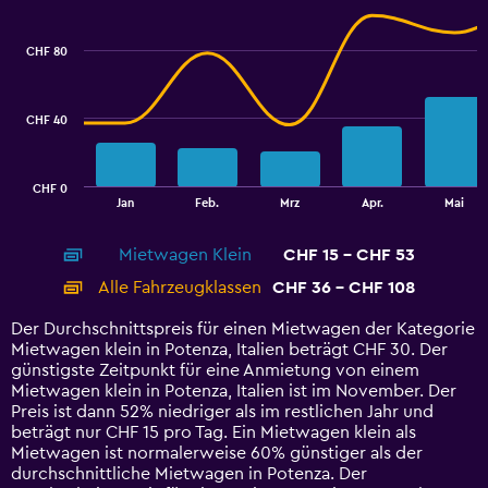
Combination
Chart
graphic.
chart
with
CHF 80
2
data
series.
CHF 40
The
chart
has
CHF 0
1
End
Jan
Feb.
Mrz
Apr.
Mai
of
X
interactive
axis
chart
Mietwagen Klein
CHF 15 - CHF 53
displaying
categories.
Alle Fahrzeugklassen
CHF 36 - CHF 108
Range:
14
Der Durchschnittspreis für einen Mietwagen der Kategorie
categories.
Mietwagen klein in Potenza, Italien beträgt CHF 30. Der
The
günstigste Zeitpunkt für eine Anmietung von einem
chart
Mietwagen klein in Potenza, Italien ist im November. Der
has
Preis ist dann 52% niedriger als im restlichen Jahr und
1
beträgt nur CHF 15 pro Tag. Ein Mietwagen klein als
Y
Mietwagen ist normalerweise 60% günstiger als der
axis
durchschnittliche Mietwagen in Potenza. Der
displaying