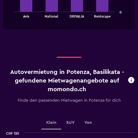
The
0
chart
End
Avis
National
DRIVALIA
Rentscape
of
has
interactive
1
chart
X
axis
displaying
categories.
Range:
4
categories.
Autovermietung in Potenza, Basilikata -
The
chart
gefundene Mietwagenangebote auf
has
momondo.ch
1
Y
Finde den passenden Mietwagen in Potenza für dich
axis
displaying
values.
Range:
Klein
SUV
Van
0
to
CHF 120
2.4.