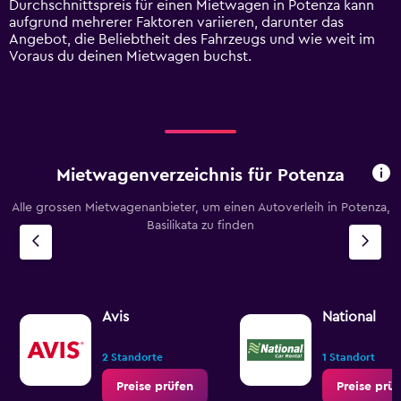
Durchschnittspreis für einen Mietwagen in Potenza kann
values.
aufgrund mehrerer Faktoren variieren, darunter das
Range:
Angebot, die Beliebtheit des Fahrzeugs und wie weit im
0
Voraus du deinen Mietwagen buchst.
to
120.
Mietwagenverzeichnis für Potenza
Alle grossen Mietwagenanbieter, um einen Autoverleih in Potenza,
Basilikata zu finden
Avis
National
2 Standorte
1 Standort
Preise prüfen
Preise prü