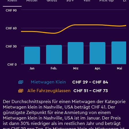
Klein
Mittel
Gross
SUV
Van
Pick-up
Lu
0
to
CHF 90
4.5.
Combination
Chart
graphic.
chart
with
CHF 60
2
data
series.
CHF 30
The
chart
has
CHF 0
1
End
Jan
Feb.
Mrz
Apr.
Mai
of
X
interactive
axis
chart
Mietwagen Klein
CHF 29 - CHF 84
displaying
categories.
Alle Fahrzeugklassen
CHF 51 - CHF 73
Range:
14
Der Durchschnittspreis für einen Mietwagen der Kategorie
categories.
Mietwagen klein in Nashville, USA beträgt CHF 41. Der
The
günstigste Zeitpunkt für eine Anmietung von einem
chart
Mietwagen klein in Nashville, USA ist im Januar. Der Preis
has
ist dann 30% niedriger als im restlichen Jahr und beträgt
1