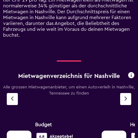
nur CHF 29 pro Tag. Ein Mietwagen klein als Mietwagen ist
Y
normalerweise 34% günstiger als der durchschnittliche
axis
Mietwagen in Nashville. Der Durchschnittspreis für einen
displaying
Mietwagen in Nashville kann aufgrund mehrerer Faktoren
values.
variieren, darunter das Angebot, die Beliebtheit des
Range:
Fahrzeugs und wie weit im Voraus du deinen Mietwagen
0
buchst.
to
90.
Mietwagenverzeichnis für Nashville
Alle grossen Mietwagenanbieter, um einen Autoverleih in Nashville,
Tennessee zu finden
Budget
Her
Akzeptabel
6.8
5.