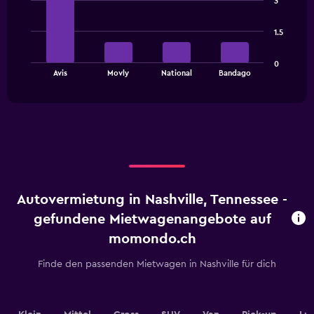
3
with
4
bars.
1.5
The
0
chart
End
Avis
Movly
National
Bandago
of
has
interactive
1
chart
X
axis
displaying
categories.
Range:
4
categories.
Autovermietung in Nashville, Tennessee -
The
chart
gefundene Mietwagenangebote auf
has
momondo.ch
1
Y
Finde den passenden Mietwagen in Nashville für dich
axis
displaying
values.
Range: