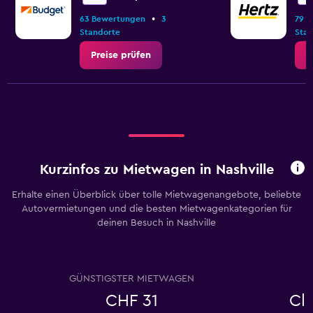
•
63 Bewertungen
3
79 
Standorte
Stan
Preise prüfen
P
Kurzinfos zu Mietwagen in Nashville
Erhalte einen Überblick über tolle Mietwagenangebote, beliebte
Autovermietungen und die besten Mietwagenkategorien für
deinen Besuch in Nashville
GÜNSTIGSTER MIETWAGEN
CHF 31
Cl