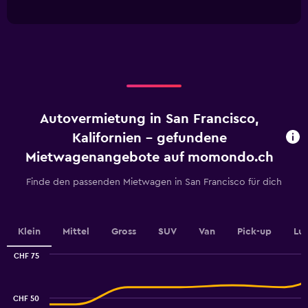
has
Range:
interactive
1
0
chart
X
to
axis
36.
displaying
categories.
Range:
4
categories.
Autovermietung in San Francisco,
The
chart
Kalifornien - gefundene
has
Mietwagenangebote auf momondo.ch
1
Y
Finde den passenden Mietwagen in San Francisco für dich
axis
displaying
values.
Range:
Klein
Mittel
Gross
SUV
Van
Pick-up
Lu
0
to
CHF 75
7.5.
Combination
Chart
graphic.
chart
with
CHF 50
2