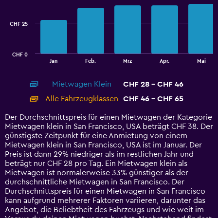
data
series.
CHF 25
The
chart
has
CHF 0
1
End
Jan
Feb.
Mrz
Apr.
Mai
of
X
interactive
axis
chart
Mietwagen Klein
CHF 28 - CHF 46
displaying
categories.
Alle Fahrzeugklassen
CHF 46 - CHF 65
Range:
14
Der Durchschnittspreis für einen Mietwagen der Kategorie
categories.
Mietwagen klein in San Francisco, USA beträgt CHF 38. Der
The
günstigste Zeitpunkt für eine Anmietung von einem
chart
Mietwagen klein in San Francisco, USA ist im Januar. Der
has
Preis ist dann 29% niedriger als im restlichen Jahr und
1
beträgt nur CHF 28 pro Tag. Ein Mietwagen klein als
Y
Mietwagen ist normalerweise 33% günstiger als der
axis
durchschnittliche Mietwagen in San Francisco. Der
displaying
Durchschnittspreis für einen Mietwagen in San Francisco
values.
kann aufgrund mehrerer Faktoren variieren, darunter das
Range:
Angebot, die Beliebtheit des Fahrzeugs und wie weit im
0