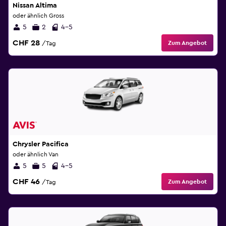
Nissan Altima
oder ähnlich Gross
5
2
4-5
CHF 28
Zum Angebot
/Tag
Chrysler Pacifica
oder ähnlich Van
5
5
4-5
CHF 46
Zum Angebot
/Tag