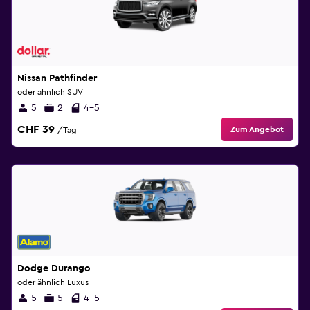
Nissan Pathfinder
oder ähnlich SUV
5
2
4-5
CHF 39
Zum Angebot
/Tag
Dodge Durango
oder ähnlich Luxus
5
5
4-5