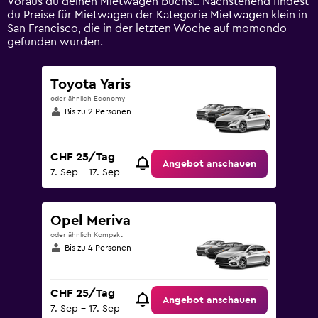
Voraus du deinen Mietwagen buchst. Nachstehend findest
to
du Preise für Mietwagen der Kategorie Mietwagen klein in
75.
San Francisco, die in der letzten Woche auf momondo
gefunden wurden.
Toyota Yaris
oder ähnlich Economy
Bis zu 2 Personen
CHF 25/Tag
Angebot anschauen
7. Sep – 17. Sep
Opel Meriva
oder ähnlich Kompakt
Bis zu 4 Personen
CHF 25/Tag
Angebot anschauen
7. Sep – 17. Sep