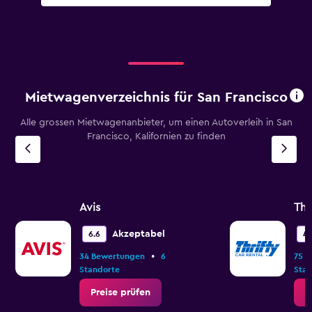
Mietwagenverzeichnis für San Francisco
Alle grossen Mietwagenanbieter, um einen Autoverleih in San
Francisco, Kalifornien zu finden
Avis
Thr
Akzeptabel
6.6
4.
•
34 Bewertungen
6
75 
Standorte
Stan
Preise prüfen
P