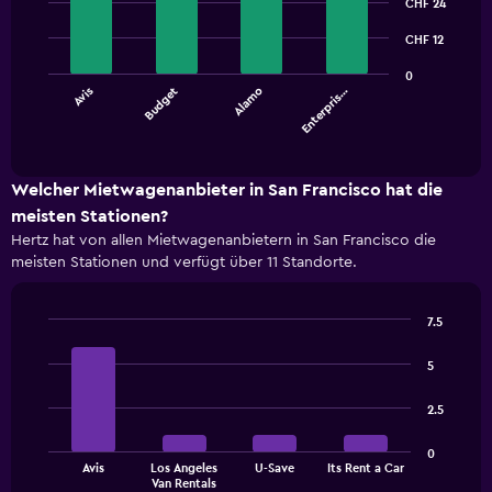
graphic.
CHF 24
chart
with
4
CHF 12
bars.
0
Avis
Budget
Alamo
Enterpris…
The
chart
End
of
has
interactive
1
chart
X
Welcher Mietwagenanbieter in San Francisco hat die
axis
meisten Stationen?
displaying
Hertz hat von allen Mietwagenanbietern in San Francisco die
categories.
meisten Stationen und verfügt über 11 Standorte.
Range:
4
categories.
7.5
The
Bar
Chart
chart
graphic.
chart
5
has
with
1
4
2.5
bars.
Y
axis
The
displaying
0
Avis
Los Angeles
U-Save
Its Rent a Car
chart
values.
End
Van Rentals
of