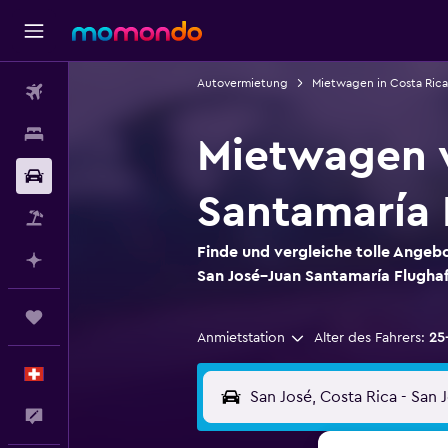
Autovermietung
Mietwagen in Costa Rica
Flüge
Unterkünfte
Mietwagen v
Mietwagen
Santamaría 
Pauschalreisen
Finde und vergleiche tolle Angeb
Mit KI planen
San José–Juan Santamaría Flugha
Trips
Anmietstation
Alter des Fahrers:
25
Deutsch
Dein Feedback an uns