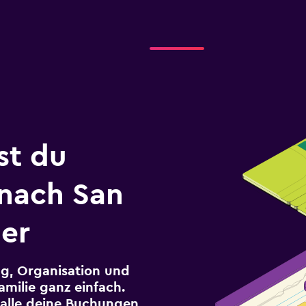
st du
 nach San
her
g, Organisation und
milie ganz einfach.
r alle deine Buchungen