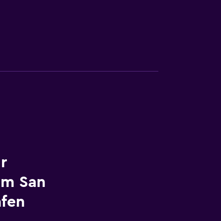
r
am San
afen