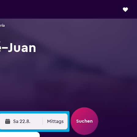
ría
é–Juan
Suchen
Sa 22.8.
Mittags