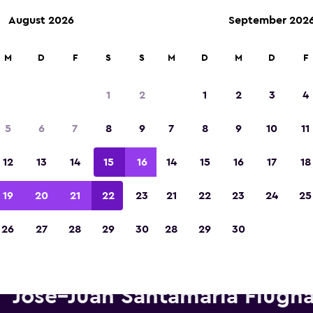
August 2026
September 202
M
D
F
S
S
M
D
M
D
F
In der Kategorie „Europas beste Reise-App“ 
Sieger 2023 gekürt
1
2
1
2
3
4
5
6
7
8
9
7
8
9
10
11
12
13
14
15
16
14
15
16
17
18
19
20
21
22
23
21
22
23
24
25
26
27
28
29
30
28
29
30
twagen von Hertz in der Nähe
José–Juan Santamaría Flugh