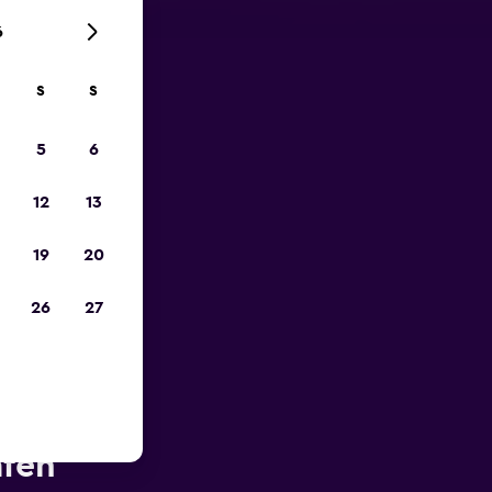
6
S
S
zum
5
6
12
13
19
20
26
27
 des San
afen