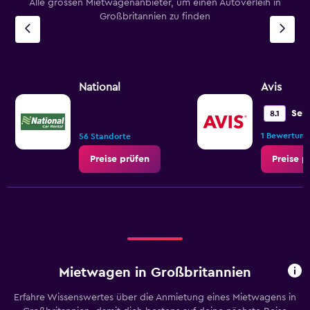
Alle grossen Mietwagenanbieter, um einen Autoverleih in
Großbritannien zu finden
National
Avis
Seh
8.1
1 Bewertung
56 Standorte
Preise prüfen
Preise p
Mietwagen in Großbritannien
Erfahre Wissenswertes über die Anmietung eines Mietwagens in