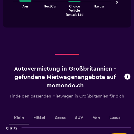
0
The
Avis
NextCar
Choice
Navcar
Vehicle
chart
End
Rentals Ltd
of
has
interactive
1
chart
X
axis
displaying
categories.
Range:
4
categories.
Autovermietung in Großbritannien -
The
chart
gefundene Mietwagenangebote auf
has
momondo.ch
1
Y
Finde den passenden Mietwagen in Großbritannien für dich
axis
displaying
values.
Range:
Klein
Mittel
Gross
SUV
Van
Luxus
0
to
CHF 75
120.
Combination