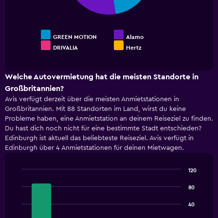
GREEN MOTION
Alamo
DRIVALIA
Hertz
End
of
interactive
chart
Welche Autovermietung hat die meisten Standorte in
Großbritannien?
Avis verfügt derzeit über die meisten Anmietstationen in
Großbritannien. Mit 88 Standorten im Land, wirst du keine
Probleme haben, eine Anmietstation an deinem Reiseziel zu finden.
Du hast dich noch nicht für eine bestimmte Stadt entschieden?
Edinburgh ist aktuell das beliebteste Reiseziel. Avis verfügt in
Edinburgh über 4 Anmietstationen für deinen Mietwagen.
120
Bar
Chart
graphic.
chart
80
with
4
40
bars.