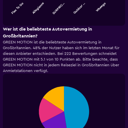
Flex To Go
Allegiance
SURPRIC…
Goldcar …
Wheego
The
chart
End
of
has
interactive
1
chart
X
Wer ist die beliebteste Autovermietung in
axis
Großbritannien?
displaying
GREEN MOTION ist die beliebteste Autovermietung in
categories.
Großbritannien. 48% der Nutzer haben sich im letzten Monat für
Range:
diesen Anbieter entschieden. Bei 222 Bewertungen schneidet
5
GREEN MOTION mit 5.1 von 10 Punkten ab. Bitte beachte, dass
categories.
GREEN MOTION nicht in jedem Reiseziel in Großbritannien über
The
Anmietstationen verfügt.
chart
has
1
Y
Pie
Chart
axis
graphic.
chart
displaying
with
4
values.
slices.
Range:
0
to
24.