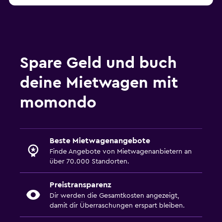
ab CHF 32
Mietwagen in Bath
Mietwagen in Perth
ab CHF 15
Mietwagen in Oxford
Mietwagen in Bournemouth
ab CHF 24
Mietwagen in Cardiff
Spare Geld und buch
Mietwagen in Truro
deine Mietwagen mit
Mietwagen in Newport
ab CHF 12
Mietwagen in Belfast
momondo
ab CHF 11
Mietwagen in Newcastle upon Tyne
Mietwagen in Salisbury
ab CHF 40
Mietwagen in Exeter
Beste Mietwagenangebote
Finde Angebote von Mietwagenanbietern an
über 70.000 Standorten.
Preistransparenz
Dir werden die Gesamtkosten angezeigt,
damit dir Überraschungen erspart bleiben.