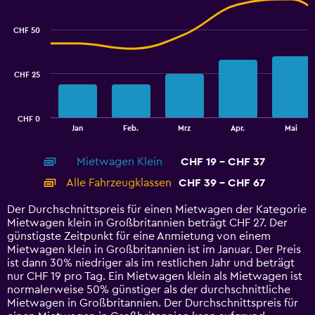
Chart
graphic.
chart
with
CHF 50
2
data
series.
CHF 25
The
chart
has
CHF 0
1
End
Jan
Feb.
Mrz
Apr.
Mai
of
X
interactive
axis
chart
Mietwagen Klein
CHF 19 - CHF 37
displaying
categories.
Alle Fahrzeugklassen
CHF 39 - CHF 67
Range:
14
Der Durchschnittspreis für einen Mietwagen der Kategorie
categories.
Mietwagen klein in Großbritannien beträgt CHF 27. Der
The
günstigste Zeitpunkt für eine Anmietung von einem
chart
Mietwagen klein in Großbritannien ist im Januar. Der Preis
has
ist dann 30% niedriger als im restlichen Jahr und beträgt
1
nur CHF 19 pro Tag. Ein Mietwagen klein als Mietwagen ist
Y
normalerweise 50% günstiger als der durchschnittliche
axis
Mietwagen in Großbritannien. Der Durchschnittspreis für
displaying