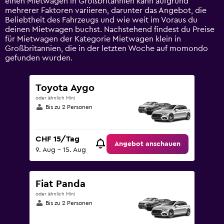
einen Mietwagen in Großbritannien kann aufgrund
values.
mehrerer Faktoren variieren, darunter das Angebot, die
Range:
Beliebtheit des Fahrzeugs und wie weit im Voraus du
0
deinen Mietwagen buchst. Nachstehend findest du Preise
to
für Mietwagen der Kategorie Mietwagen klein in
75.
Großbritannien, die in der letzten Woche auf momondo
gefunden wurden.
Toyota Aygo
oder ähnlich Mini
Bis zu 2 Personen
CHF 15/Tag
Angebot anschauen
9. Aug – 15. Aug
Fiat Panda
oder ähnlich Mini
Bis zu 2 Personen