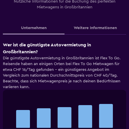
Nützliche Informationen für die Buchung des perfekten
Mietwagens in Großbritannien
Unternehmen
Weitere Informationen
Wer ist die günstigste Autovermietung in
Großbritannien?
Die günstigste Autovermietung in Großbritannien ist Flex To Go.
Reisende haben an einigen Orten bei Flex To Go Mietwagen für
etwa CHF 16/Tag gefunden – ein günstigeres Angebot im
Vergleich zum nationalen Durchschnittspreis von CHF 40/Tag.
Beachte, dass sich Mietwagenpreis je nach deinen Bedürfnissen
variieren kann.
Bar
Chart
graphic.
chart
with
5
bars.