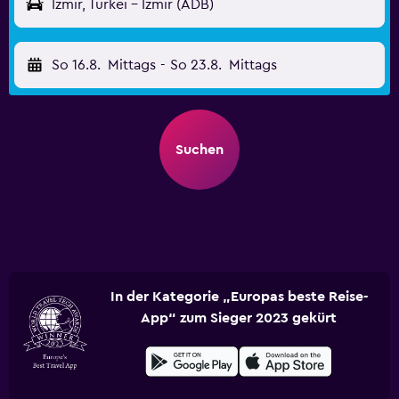
Izmir, Türkei - Izmir (ADB)
So 16.8.
Mittags
-
So 23.8.
Mittags
Suchen
In der Kategorie „Europas beste Reise-
App“ zum Sieger 2023 gekürt