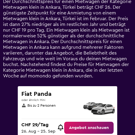
Der Durchschnittspreis für einen Mietwagen der Kategorie
categories.
Mietwagen klein in Ankara, Türkei beträgt CHF 26. Der
The
günstigste Zeitpunkt für eine Anmietung von einem
chart
Mietwagen klein in Ankara, Türkei ist im Februar. Der Preis
has
ist dann 27% niedriger als im restlichen Jahr und beträgt
1
nur CHF 19 pro Tag. Ein Mietwagen klein als Mietwagen ist
Y
normalerweise 52% günstiger als der durchschnittliche
axis
Mietwagen in Ankara. Der Durchschnittspreis für einen
displaying
Mietwagen in Ankara kann aufgrund mehrerer Faktoren
values.
variieren, darunter das Angebot, die Beliebtheit des
Range:
Fahrzeugs und wie weit im Voraus du deinen Mietwagen
0
buchst. Nachstehend findest du Preise für Mietwagen der
to
Kategorie Mietwagen klein in Ankara, die in der letzten
75.
Woche auf momondo gefunden wurden.
Fiat Panda
oder ähnlich Mini
Bis zu 2 Personen
CHF 29/Tag
Angebot anschauen
26. Aug – 25. Sep