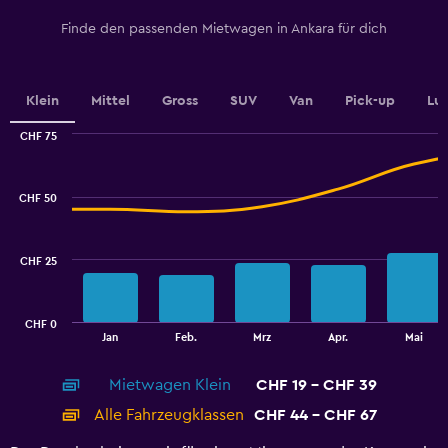
Y
Finde den passenden Mietwagen in Ankara für dich
axis
displaying
values.
Range:
Klein
Mittel
Gross
SUV
Van
Pick-up
Lu
0
to
CHF 75
9.
Combination
Chart
graphic.
chart
with
CHF 50
2
data
series.
CHF 25
The
chart
has
CHF 0
1
End
Jan
Feb.
Mrz
Apr.
Mai
of
X
interactive
axis
chart
Mietwagen Klein
CHF 19 - CHF 39
displaying
categories.
Alle Fahrzeugklassen
CHF 44 - CHF 67
Range:
14