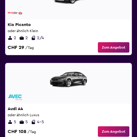
Kia Picanto
oder ähnlich Klein
2
2
2/4
CHF 29
Zum Angebot
/Tag
Audi A4
oder ähnlich Luxus
5
5
4-5
CHF 108
Zum Angebot
/Tag