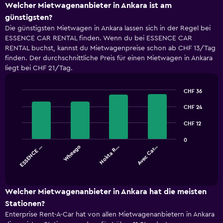
Welcher Mietwagenanbieter in Ankara ist am
günstigsten?
Die günstigsten Mietwagen in Ankara lassen sich in der Regel bei
ESSENCE CAR RENTAL finden. Wenn du bei ESSENCE CAR
RENTAL buchst, kannst du Mietwagenpreise schon ab CHF 13/Tag
finden. Der durchschnittliche Preis für einen Mietwagen in Ankara
liegt bei CHF 21/Tag.
CHF 36
Bar
Chart
graphic.
CHF 24
chart
with
4
CHF 12
bars.
0
ESSENCE …
Wheego
Nokta R…
Avec Car…
The
chart
End
of
has
interactive
1
chart
X
Welcher Mietwagenanbieter in Ankara hat die meisten
axis
Stationen?
displaying
Enterprise Rent-A-Car hat von allen Mietwagenanbietern in Ankara
categories.