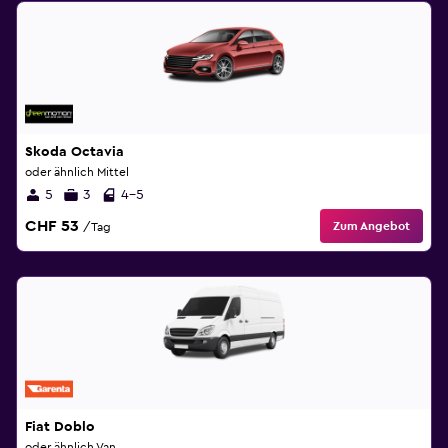
Skoda Octavia
oder ähnlich Mittel
5
3
4-5
CHF 53
Zum Angebot
/Tag
Fiat Doblo
oder ähnlich Van