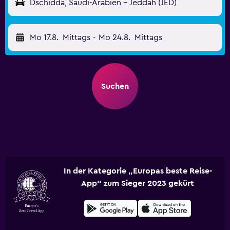
Dschidda, Saudi-Arabien - Jeddah (JED)
Mo 17.8.
Mittags
-
Mo 24.8.
Mittags
Suchen
In der Kategorie „Europas beste Reise-
App“ zum Sieger 2023 gekürt