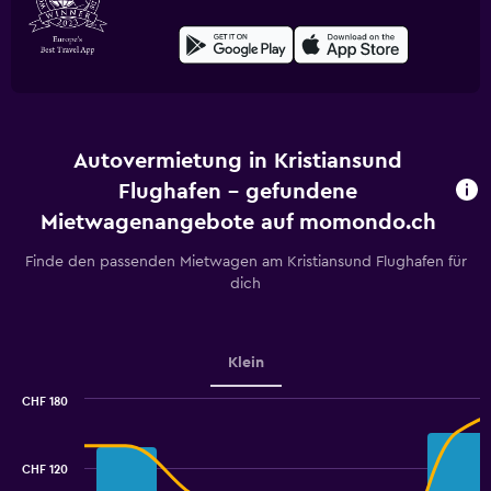
Autovermietung in Kristiansund
Flughafen - gefundene
Mietwagenangebote auf momondo.ch
Finde den passenden Mietwagen am Kristiansund Flughafen für
dich
Klein
CHF 180
Combination
Chart
graphic.
chart
with
CHF 120
2