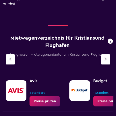
to
buchst.
180.
Mietwagenverzeichnis für Kristiansund
Flughafen
Alle grossen Mietwagenanbieter am Kristiansund Flughafen
Avis
Budget
1 Standort
1 Standort
Preise prüfen
Preise prü