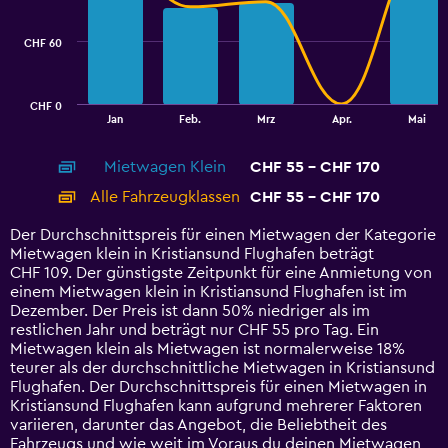
data
series.
CHF 60
The
chart
has
CHF 0
1
End
Jan
Feb.
Mrz
Apr.
Mai
of
X
interactive
axis
chart
Mietwagen Klein
CHF 55 - CHF 170
displaying
categories.
Alle Fahrzeugklassen
CHF 55 - CHF 170
Range:
14
Der Durchschnittspreis für einen Mietwagen der Kategorie
categories.
Mietwagen klein in Kristiansund Flughafen beträgt
The
CHF 109. Der günstigste Zeitpunkt für eine Anmietung von
chart
einem Mietwagen klein in Kristiansund Flughafen ist im
has
Dezember. Der Preis ist dann 50% niedriger als im
1
restlichen Jahr und beträgt nur CHF 55 pro Tag. Ein
Y
Mietwagen klein als Mietwagen ist normalerweise 18%
axis
teurer als der durchschnittliche Mietwagen in Kristiansund
displaying
Flughafen. Der Durchschnittspreis für einen Mietwagen in
values.
Kristiansund Flughafen kann aufgrund mehrerer Faktoren
Range:
variieren, darunter das Angebot, die Beliebtheit des
0
Fahrzeugs und wie weit im Voraus du deinen Mietwagen