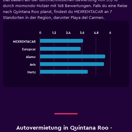
Das basiert auf der durchschnittlichen Bewertung von 3.7/10
Range:
durch momondo-Nutzer mit 168 Bewertungen. Falls du eine Reise
4
nach Quintana Roo planst, findest du MEXRENTACAR an 7
categories.
Standorten in der Region, darunter Playa del Carmen.
The
chart
has
0
1.2
2.4
3.6
4.8
6
1
Bar
Chart
Y
graphic.
chart
MEXRENTACAR
with
axis
Europcar
5
displaying
bars.
values.
Alamo
Range:
Avis
The
0
chart
Hertz
End
to
of
has
18.
interactive
1
chart
X
axis
displaying
categories.
Range:
5
categories.
Autovermietung in Quintana Roo -
The