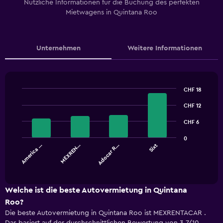
Nützliche Informationen für die Buchung des perfekten
Mietwagens in Quintana Roo
Unternehmen
Weitere Informationen
CHF 18
Bar
Chart
graphic.
CHF 12
chart
with
4
CHF 6
bars.
0
America …
MEXREN…
Adocar R…
Sixt
The
chart
End
of
has
interactive
1
chart
X
Welche ist die beste Autovermietung in Quintana
axis
Roo?
displaying
Die beste Autovermietung in Quintana Roo ist MEXRENTACAR .
categories.