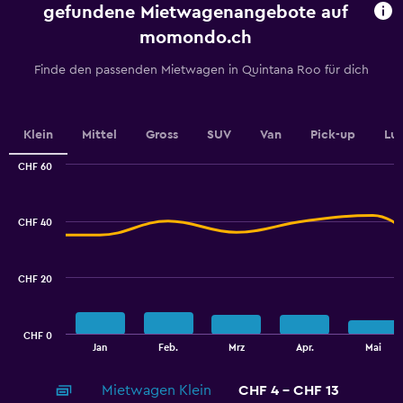
chart
gefundene Mietwagenangebote auf
has
momondo.ch
1
Y
Finde den passenden Mietwagen in Quintana Roo für dich
axis
displaying
values.
Range:
Klein
Mittel
Gross
SUV
Van
Pick-up
Lu
0
to
CHF 60
60.
Combination
Chart
graphic.
chart
with
CHF 40
2
data
series.
CHF 20
The
chart
has
CHF 0
1
End
Jan
Feb.
Mrz
Apr.
Mai
of
X
interactive
axis
chart
Mietwagen Klein
CHF 4 - CHF 13
displaying