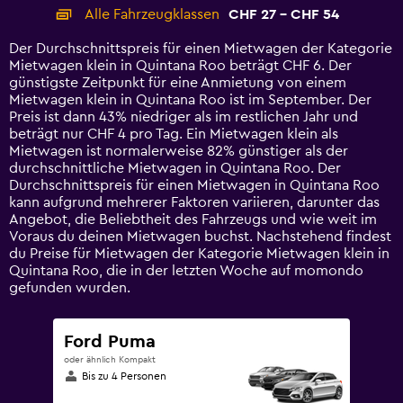
categories.
Alle Fahrzeugklassen
CHF 27 - CHF 54
Range:
14
Der Durchschnittspreis für einen Mietwagen der Kategorie
categories.
Mietwagen klein in Quintana Roo beträgt CHF 6. Der
The
günstigste Zeitpunkt für eine Anmietung von einem
chart
Mietwagen klein in Quintana Roo ist im September. Der
has
Preis ist dann 43% niedriger als im restlichen Jahr und
1
beträgt nur CHF 4 pro Tag. Ein Mietwagen klein als
Y
Mietwagen ist normalerweise 82% günstiger als der
axis
durchschnittliche Mietwagen in Quintana Roo. Der
displaying
Durchschnittspreis für einen Mietwagen in Quintana Roo
values.
kann aufgrund mehrerer Faktoren variieren, darunter das
Range:
Angebot, die Beliebtheit des Fahrzeugs und wie weit im
0
Voraus du deinen Mietwagen buchst. Nachstehend findest
to
du Preise für Mietwagen der Kategorie Mietwagen klein in
60.
Quintana Roo, die in der letzten Woche auf momondo
gefunden wurden.
Ford Puma
oder ähnlich Kompakt
Bis zu 4 Personen