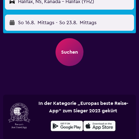
Halifax, NS, Kanada - Halifax (YHZ)
So 16.8.
Mittags
-
So 23.8.
Mittags
Suchen
In der Kategorie „Europas beste Reise-
App“ zum Sieger 2023 gekürt