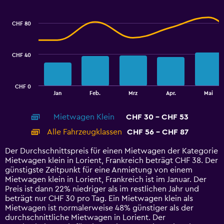
Combination
Chart
graphic.
chart
with
CHF 80
2
data
series.
CHF 40
The
chart
has
CHF 0
1
End
Jan
Feb.
Mrz
Apr.
Mai
of
X
interactive
axis
chart
Mietwagen Klein
CHF 30 - CHF 53
displaying
categories.
Alle Fahrzeugklassen
CHF 56 - CHF 87
Range:
14
Der Durchschnittspreis für einen Mietwagen der Kategorie
categories.
Mietwagen klein in Lorient, Frankreich beträgt CHF 38. Der
The
günstigste Zeitpunkt für eine Anmietung von einem
chart
Mietwagen klein in Lorient, Frankreich ist im Januar. Der
has
Preis ist dann 22% niedriger als im restlichen Jahr und
1
beträgt nur CHF 30 pro Tag. Ein Mietwagen klein als
Y
Mietwagen ist normalerweise 48% günstiger als der
axis
durchschnittliche Mietwagen in Lorient. Der
displaying