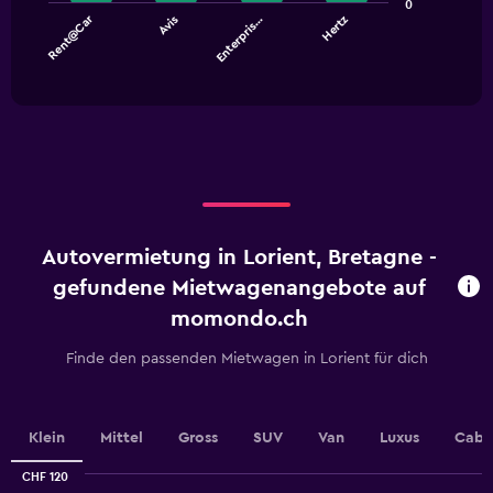
0
Rent@Car
Avis
Enterpris…
Hertz
The
chart
End
of
has
interactive
1
chart
X
axis
displaying
categories.
Range:
4
categories.
Autovermietung in Lorient, Bretagne -
The
chart
gefundene Mietwagenangebote auf
has
momondo.ch
1
Y
Finde den passenden Mietwagen in Lorient für dich
axis
displaying
values.
Range:
Klein
Mittel
Gross
SUV
Van
Luxus
Cabr
0
to
CHF 120
30.