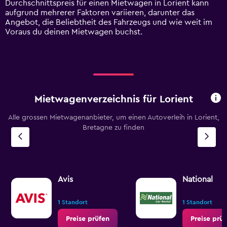
Durchschnittspreis für einen Mietwagen in Lorient kann
values.
aufgrund mehrerer Faktoren variieren, darunter das
Range:
Angebot, die Beliebtheit des Fahrzeugs und wie weit im
0
Voraus du deinen Mietwagen buchst.
to
120.
Mietwagenverzeichnis für Lorient
Alle grossen Mietwagenanbieter, um einen Autoverleih in Lorient,
Bretagne zu finden
Avis
National
1 Standort
1 Standort
Preise prüfen
Preise prü