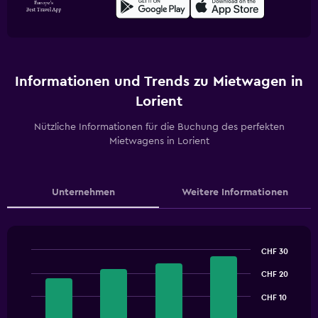
Informationen und Trends zu Mietwagen in
Lorient
Nützliche Informationen für die Buchung des perfekten
Mietwagens in Lorient
Unternehmen
Weitere Informationen
CHF 30
Bar
Chart
graphic.
CHF 20
chart
with
4
CHF 10
bars.