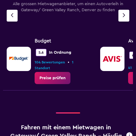
Alle grossen Mietwagenanbieter, um einen Autoverleih in
Gateway/ Green Valley Ranch, Denver zu finden
Budget
Avi
In Ordnung
5.6
6.
•
104 Bewertungen
1
41 
Standort
Preise prüfen
P
Fahren mit einem Mietwagen in