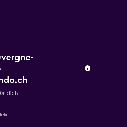
uvergne-
e
ndo.ch
ür dich
brio