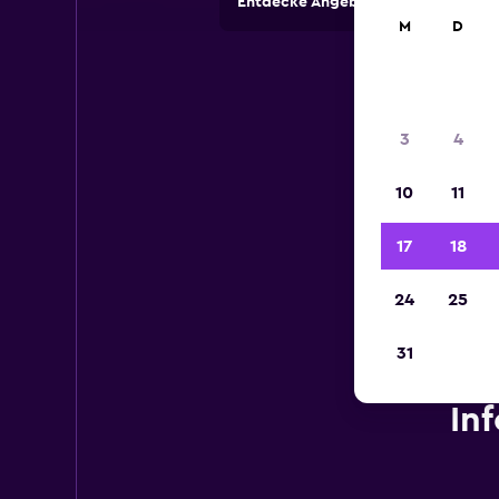
Entdecke Angebote von Autovermi
M
D
3
4
10
11
17
18
24
25
31
In