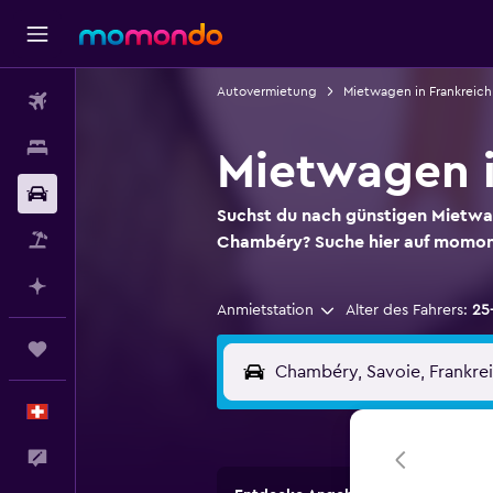
Autovermietung
Mietwagen in Frankreich
Flüge
Unterkünfte
Mietwagen 
Mietwagen
Suchst du nach günstigen Mietw
Pauschalreisen
Chambéry? Suche hier auf momo
Mit KI planen
Anmietstation
Alter des Fahrers:
25
Trips
Deutsch
Dein Feedback an uns