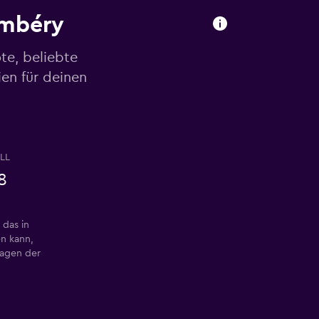
ambéry
te, beliebte
en für deinen
LL
8
 das in
n kann,
Tagen der