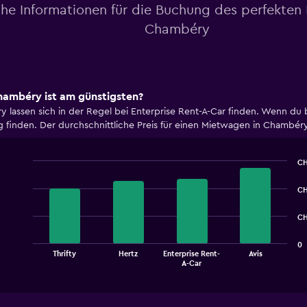
che Informationen für die Buchung des perfekten
Chambéry
ambéry ist am günstigsten?
lassen sich in der Regel bei Enterprise Rent-A-Car finden. Wenn du b
inden. Der durchschnittliche Preis für einen Mietwagen in Chambéry
CH
Bar
Chart
graphic.
chart
CH
with
4
CH
bars.
The
0
Thrifty
Hertz
Enterprise Rent-
Avis
chart
End
A-Car
of
has
interactive
1
chart
X