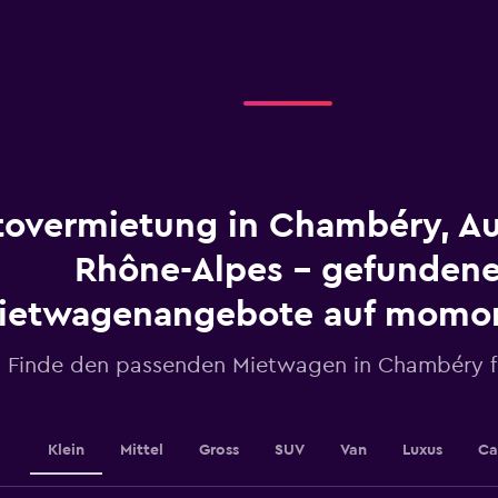
axis
displaying
categories.
Range:
4
categories.
The
chart
has
1
tovermietung in Chambéry, A
Y
axis
displaying
Rhône-Alpes - gefunden
values.
Range:
ietwagenangebote auf momo
0
to
Finde den passenden Mietwagen in Chambéry f
30.
Klein
Mittel
Gross
SUV
Van
Luxus
Ca