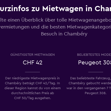
urzinfos zu Mietwagen in Ch
lte einen Überblick über tolle Mietwagenangebo
ermietungen und die besten Mietwagenkategori
Preise prüfen
Besuch in Chambéry
GÜNSTIGSTER MIETWAGEN
BELIEBTESTES MODE
Preise prüfen
CHF 42
Peugeot 30
Der niedrigeste Mietwagenpreis in
Das beliebteste Fahrzeug,
Chambéry beträgt CHF 42/Tag. In
Chambéry gebucht werde
dieser Region kannst du von einem
war in den vergangenen 7 
Preise prüfen
durchschnittlichen Preis ab
Peugeot 308.
CHF 50/Tag ausgehen.