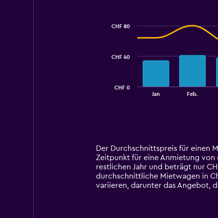
Combination
Chart
graphic.
chart
with
CHF 80
2
data
series.
CHF 40
The
chart
has
CHF 0
1
End
Jan
Feb.
of
X
interactive
axis
chart
displaying
categories.
Range:
14
Der Durchschnittspreis für einen 
categories.
Zeitpunkt für eine Anmietung von 
The
restlichen Jahr und beträgt nur C
chart
durchschnittliche Mietwagen in C
has
variieren, darunter das Angebot, 
1
Y
axis