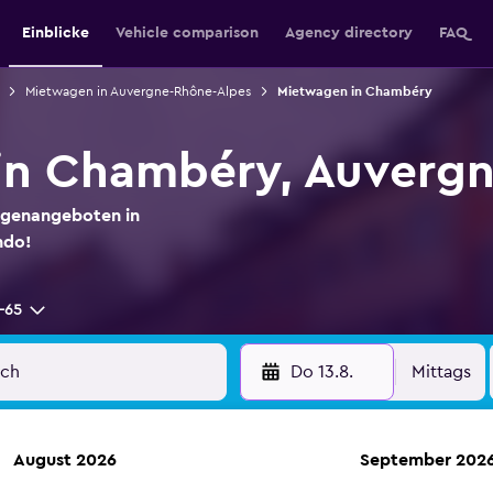
Einblicke
Vehicle comparison
Agency directory
FAQ
Mietwagen in Auvergne-Rhône-Alpes
Mietwagen in Chambéry
in Chambéry, Auvergn
agenangeboten in
ndo!
-65
Do 13.8.
Mittags
August 2026
September 202