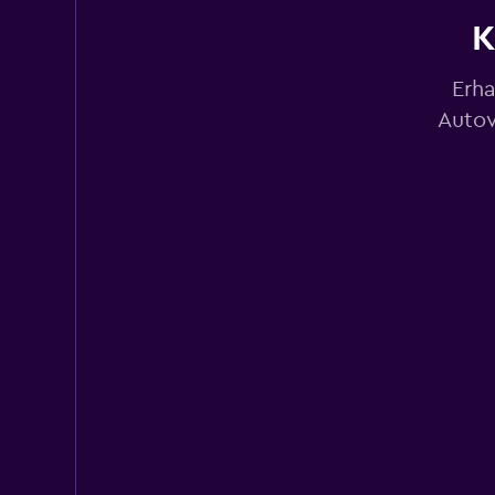
1 Standort
K
Erha
Dollar
Autov
1 Standort
Budget
1 Standort
Rent@Car
2 Standorte