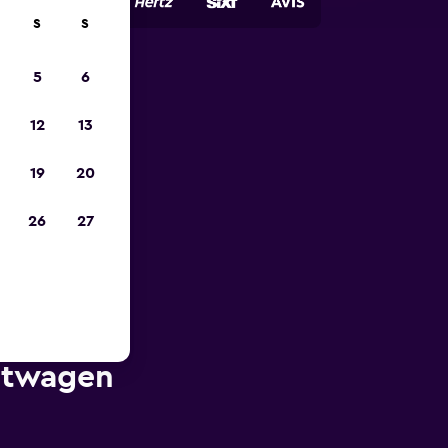
S
S
5
6
zum
12
13
19
20
26
27
etwagen