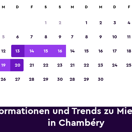
etungen an über 70.000 Standorten mit momondo.
M
D
F
S
S
M
D
M
D
F
1
2
1
2
3
4
In der Kategorie „Europas beste Reise-App“ 
5
6
7
8
9
7
8
9
10
11
Sieger 2023 gekürt
12
13
14
15
16
14
15
16
17
18
19
20
21
22
23
21
22
23
24
25
26
27
28
29
30
28
29
30
formationen und Trends zu Mi
in Chambéry