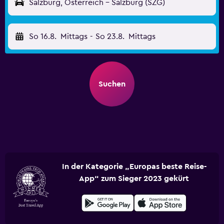
Salzburg, Österreich - Salzburg (SZG)
So 16.8.
Mittags
-
So 23.8.
Mittags
Suchen
In der Kategorie „Europas beste Reise-
App“ zum Sieger 2023 gekürt