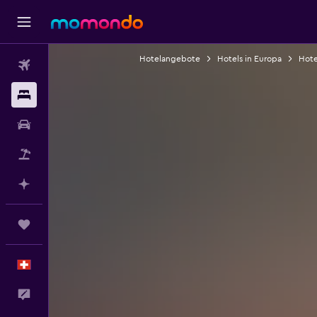
Hotelangebote
Hotels in Europa
Hote
Flüge
Unterkünfte
Mietwagen
Pauschalreisen
Mit KI planen
Trips
Deutsch
Dein Feedback an uns