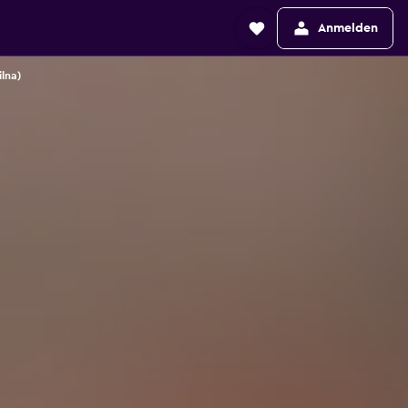
Anmelden
ilna)