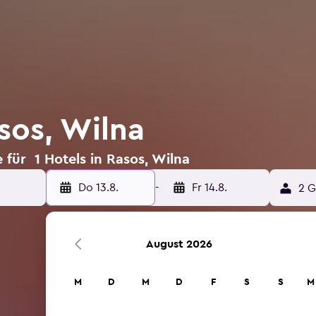
sos, Wilna
für 1 Hotels in Rasos, Wilna
Do 13.8.
-
Fr 14.8.
2 G
August 2026
M
D
M
D
F
S
S
M