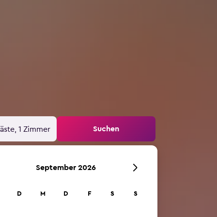
Suchen
äste, 1 Zimmer
September 2026
D
M
D
F
S
S